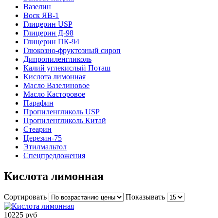
Вазелин
Воск ЯВ-1
Глицерин USP
Глицерин Д-98
Глицерин ПК-94
Глюкозно-фруктозный сироп
Дипропиленгликоль
Калий углекислый Поташ
Кислота лимонная
Масло Вазелиновое
Масло Касторовое
Парафин
Пропиленгликоль USP
Пропиленгликоль Китай
Стеарин
Церезин-75
Этилмальтол
Спецпредложения
Кислота лимонная
Сортировать
Показывать
10225 руб