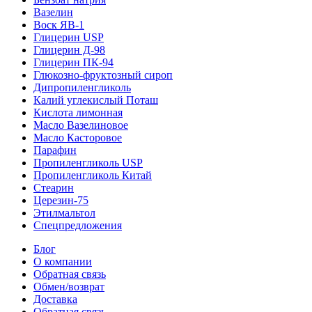
Вазелин
Воск ЯВ-1
Глицерин USP
Глицерин Д-98
Глицерин ПК-94
Глюкозно-фруктозный сироп
Дипропиленгликоль
Калий углекислый Поташ
Кислота лимонная
Масло Вазелиновое
Масло Касторовое
Парафин
Пропиленгликоль USP
Пропиленгликоль Китай
Стеарин
Церезин-75
Этилмальтол
Спецпредложения
Блог
О компании
Обратная связь
Обмен/возврат
Доставка
Обратная связь