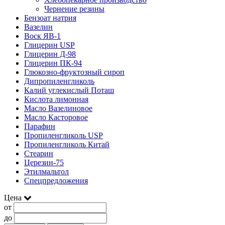
Чернение резины
Бензоат натрия
Вазелин
Воск ЯВ-1
Глицерин USP
Глицерин Д-98
Глицерин ПК-94
Глюкозно-фруктозный сироп
Дипропиленгликоль
Калий углекислый Поташ
Кислота лимонная
Масло Вазелиновое
Масло Касторовое
Парафин
Пропиленгликоль USP
Пропиленгликоль Китай
Стеарин
Церезин-75
Этилмальтол
Спецпредложения
Цена
от
до