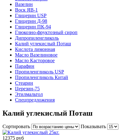
Вазелин
Воск ЯВ-1
Глицерин USP
Глицерин Д-98
Глицерин ПК-94
Глюкозно-фруктозный сироп
Дипропиленгликоль
Калий углекислый Поташ
Кислота лимонная
Масло Вазелиновое
Масло Касторовое
Парафин
Пропиленгликоль USP
Пропиленгликоль Китай
Стеарин
Церезин-75
Этилмальтол
Спецпредложения
Калий углекислый Поташ
Сортировать
Показывать
12375 руб